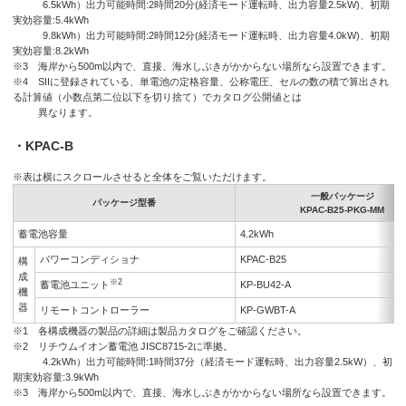
6.5kWh）出力可能時間:2時間20分(経済モード運転時、出力容量2.5kW)、初期
実効容量:5.4kWh
9.8kWh）出力可能時間:2時間12分(経済モード運転時、出力容量4.0kW)、初期
実効容量:8.2kWh
※3 海岸から500m以内で、直接、海水しぶきがかからない場所なら設置できます。
※4 SIIに登録されている、単電池の定格容量、公称電圧、セルの数の積で算出され
る計算値（小数点第二位以下を切り捨て）でカタログ公開値とは
異なります。
・KPAC-B
※表は横にスクロールさせると全体をご覧いただけます。
一般パッケージ
パッケージ型番
KPAC-B25-PKG-MM
蓄電池容量
4.2kWh
パワーコンディショナ
KPAC-B25
構
成
※2
蓄電池ユニット
KP-BU42-A
機
器
リモートコントローラー
KP-GWBT-A
※1 各構成機器の製品の詳細は製品カタログをご確認ください。
※2 リチウムイオン蓄電池 JISC8715-2に準拠。
4.2kWh）出力可能時間:1時間37分（経済モード運転時、出力容量2.5kW）、初
期実効容量:3.9kWh
※3 海岸から500m以内で、直接、海水しぶきがかからない場所なら設置できます。