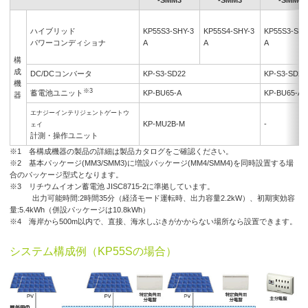
ハイブリッド
KP55S3-SHY-3
KP55S4-SHY-3
KP55S3-SHY
パワーコンディショナ
A
A
A
構
成
DC/DCコンバータ
KP-S3-SD22
KP-S3-SD22
機
※3
蓄電池ユニット
KP-BU65-A
KP-BU65-A
器
エナジーインテリジェントゲートウ
KP-MU2B-M
-
ェイ
計測・操作ユニット
※1 各構成機器の製品の詳細は製品カタログをご確認ください。
※2 基本パッケージ(MM3/SMM3)に増設パッケージ(MM4/SMM4)を同時設置する場
合のパッケージ型式となります。
※3 リチウムイオン蓄電池 JISC8715-2に準拠しています。
出力可能時間:2時間35分（経済モード運転時、出力容量2.2kW）、初期実効容
量:5.4kWh（併設パッケージは10.8kWh）
※4 海岸から500m以内で、直接、海水しぶきがかからない場所なら設置できます。
システム構成例（KP55Sの場合）