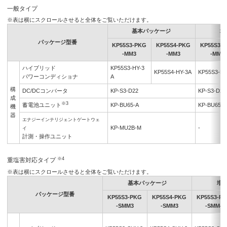
一般タイプ
※表は横にスクロールさせると全体をご覧いただけます。
基本パッケージ
増
パッケージ型番
KP55S3-PKG
KP55S4-PKG
KP55S3-
-MM3
-MM3
-MM4
ハイブリッド
KP55S3-HY-3
KP55S4-HY-3A
KP55S3-HY
パワーコンディショナ
A
構
DC/DCコンバータ
KP-S3-D22
KP-S3-D22
成
※3
蓄電池ユニット
KP-BU65-A
KP-BU65-A
機
器
エナジーインテリジェントゲートウェ
KP-MU2B-M
-
イ
計測・操作ユニット
※4
重塩害対応タイプ
※表は横にスクロールさせると全体をご覧いただけます。
基本パッケージ
増
パッケージ型番
KP55S3-PKG
KP55S4-PKG
KP55S3-P
-SMM3
-SMM3
-SMM4