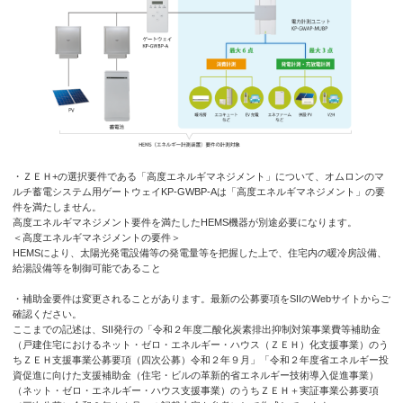
・ＺＥＨ+の選択要件である「高度エネルギマネジメント」について、オムロンのマ
ルチ蓄電システム用ゲートウェイKP-GWBP-Aは「高度エネルギマネジメント」の要
件を満たしません。
高度エネルギマネジメント要件を満たしたHEMS機器が別途必要になります。
＜高度エネルギマネジメントの要件＞
HEMSにより、太陽光発電設備等の発電量等を把握した上で、住宅内の暖冷房設備、
給湯設備等を制御可能であること
・補助金要件は変更されることがあります。最新の公募要項をSIIのWebサイトからご
確認ください。
ここまでの記述は、SII発行の「令和２年度二酸化炭素排出抑制対策事業費等補助金
（戸建住宅におけるネット・ゼロ・エネルギー・ハウス（ＺＥＨ）化支援事業）のう
ちＺＥＨ支援事業公募要項（四次公募）令和２年９月」「令和２年度省エネルギー投
資促進に向けた支援補助金（住宅・ビルの革新的省エネルギー技術導入促進事業）
（ネット・ゼロ・エネルギー・ハウス支援事業）のうちＺＥＨ＋実証事業公募要項