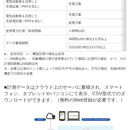
電気自動車を活用した
充電力量
充電設備（PHVを含む）
充電力量
電気自動車を活用した
充放電設備（PHVを含む）
放電力量
使用電力計測・取得間隔
１時間以内
1時間以内の単位1カ月以上
データ蓄積期間
1日以内の単位13カ月以上
●： 必須項目 ○： 機器設置の場合は必須
△（6回路以内）： 対象機器の電力使用量をCTにて個別に計測可の場合、かつ、その
計測回路数は6回路以内
注：必要な計測ポイント数によって対応可/不可の場合あり。不可の場合、別途HEMS
機器での対応が必要
■計測データはクラウド上のサーバに蓄積され、スマート
フォン、タブレットやパソコンにて表示、CSV形式でのダ
ウンロードができます。（無料のWeb登録が必要です。）