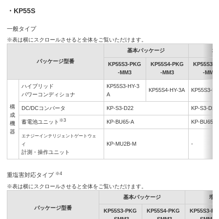
・KP55S
一般タイプ
※表は横にスクロールさせると全体をご覧いただけます。
基本パッケージ
増
パッケージ型番
KP55S3-PKG
KP55S4-PKG
KP55S3-
-MM3
-MM3
-MM4
ハイブリッド
KP55S3-HY-3
KP55S4-HY-3A
KP55S3-HY
パワーコンディショナ
A
構
DC/DCコンバータ
KP-S3-D22
KP-S3-D22
成
※3
蓄電池ユニット
KP-BU65-A
KP-BU65-A
機
器
エナジーインテリジェントゲートウェ
KP-MU2B-M
-
イ
計測・操作ユニット
※4
重塩害対応タイプ
※表は横にスクロールさせると全体をご覧いただけます。
基本パッケージ
増
パッケージ型番
KP55S3-PKG
KP55S4-PKG
KP55S3-P
-SMM3
-SMM3
-SMM4