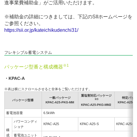
進事業費補助金」がご活用いただけます。
※補助金の詳細につきましては、下記のSIIホームページを
ご参照ください。
https://sii.or.jp/kateichikudenchi31/
フレキシブル蓄電システム
※1
パッケージ型番と構成機器
・KPAC-A
※表は横にスクロールさせると全体をご覧いただけます。
重塩害対応パッケージ
一般パッケージ
特定パッ
※3
パッケージ型番
KPAC-A25-PKG-MM
KPAC-A25-P
KPAC-A25-PKG-MM2
蓄電池容量
6.5kWh
パワーコンディ
KPAC-A25
KPAC-A25-S
KPAC-A25-C
ショナ
構
成
蓄電池ユニット