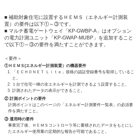
■ 補助対象住宅に設置するＨＥＭＳ（エネルギー計測装
置）の要件は以下①～③です。
■ マルチ蓄電ゲートウェイ「KP-GWBP-A」はオプション
の電力計測ユニット「KP-GWAP-MUBP」を追加すること
で以下①～③の要件を満たすことができます。
＜要件＞
①ＨＥＭＳ(エネルギー計測装置）の機器要件
「ＥＣＨＯＮＥＴ Ｌｉｔｅ」規格の認証登録番号を取得しているこ
と。
１台で住宅一棟の全エネルギーを計測できるよう設置すること。
計測されたデータの表示ができること。
② 計測ポイントの要件
計測ポイントはこのページの「エネルギー計測要件一覧表」の必須要
件を満たすこと。
③ 運用時の要件
事業完了後、ＨＥＭＳコントローラ等に蓄積されたデータをもとにし
たエネルギー使用量の定期的な報告が可能であること。