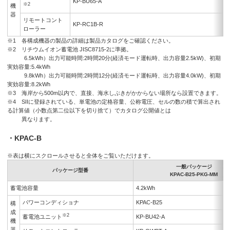
KP-BU65-A
※2
機
器
リモートコント
KP-RC1B-R
ローラー
※1 各構成機器の製品の詳細は製品カタログをご確認ください。
※2 リチウムイオン蓄電池 JISC8715-2に準拠。
6.5kWh）出力可能時間:2時間20分(経済モード運転時、出力容量2.5kW)、初期
実効容量:5.4kWh
9.8kWh）出力可能時間:2時間12分(経済モード運転時、出力容量4.0kW)、初期
実効容量:8.2kWh
※3 海岸から500m以内で、直接、海水しぶきがかからない場所なら設置できます。
※4 SIIに登録されている、単電池の定格容量、公称電圧、セルの数の積で算出され
る計算値（小数点第二位以下を切り捨て）でカタログ公開値とは
異なります。
・KPAC-B
※表は横にスクロールさせると全体をご覧いただけます。
一般パッケージ
パッケージ型番
KPAC-B25-PKG-MM
蓄電池容量
4.2kWh
パワーコンディショナ
KPAC-B25
構
成
※2
蓄電池ユニット
KP-BU42-A
機
器