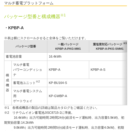
マルチ蓄電プラットフォーム
※1
パッケージ型番と構成機器
・KPBP-A
※表は横にスクロールさせると全体をご覧いただけます。
※3
一般パッケージ
重塩害対応パッケージ
パッケージ型番
KPBP-A-PKG-MM1
KPBP-A-PKG-SMM1
蓄電池容量
16.4kWh
マルチ蓄電
パワーコンディショ
KPBP-A
KPBP-A-S
ナ
構
成
※2
蓄電池ユニット
KP-BU164-S
機
器
マルチ蓄電システム
用
KP-GWBP-A
ゲートウェイ
※1 各構成機器の製品の詳細は製品カタログをご確認ください。
※2 リチウムイオン蓄電池JISC8715-2に準拠。
16.4kWh）出力可能時間:2時間24分(経済モード運転時、出力容量5.9kW)、初
期実効容量:14.2kWh
9.8kWh）出力可能時間:2時間5分(経済モード運転時、出力容量4.0kW)、初期