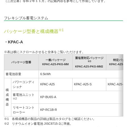
（三次公募）令和２年１１月」の記載内容を参考にして作成しています。
フレキシブル蓄電システム
※1
パッケージ型番と構成機器
・KPAC-A
※表は横にスクロールさせると全体をご覧いただけます。
重塩害対応パッケージ
一般パッケージ
特定パッ
※3
パッケージ型番
KPAC-A25-PKG-MM
KPAC-A25-P
KPAC-A25-PKG-MM2
蓄電池容量
6.5kWh
パワーコンディ
KPAC-A25
KPAC-A25-S
KPAC-A25-C
ショナ
構
成
蓄電池ユニット
KP-BU65-A
※2
機
器
リモートコント
KP-RC1B-R
ローラー
※1 各構成機器の製品の詳細は製品カタログをご確認ください。
※2 リチウムイオン蓄電池 JISC8715-2に準拠。