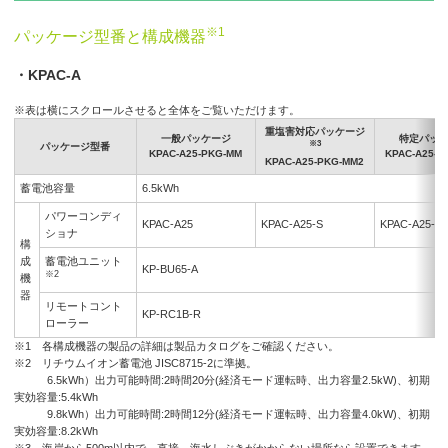
※1
パッケージ型番と構成機器
・KPAC-A
※表は横にスクロールさせると全体をご覧いただけます。
重塩害対応パッケージ
一般パッケージ
特定パッ
※3
パッケージ型番
KPAC-A25-PKG-MM
KPAC-A25-P
KPAC-A25-PKG-MM2
蓄電池容量
6.5kWh
パワーコンディ
KPAC-A25
KPAC-A25-S
KPAC-A25-C
ショナ
構
成
蓄電池ユニット
KP-BU65-A
※2
機
器
リモートコント
KP-RC1B-R
ローラー
※1 各構成機器の製品の詳細は製品カタログをご確認ください。
※2 リチウムイオン蓄電池 JISC8715-2に準拠。
6.5kWh）出力可能時間:2時間20分(経済モード運転時、出力容量2.5kW)、初期
実効容量:5.4kWh
9.8kWh）出力可能時間:2時間12分(経済モード運転時、出力容量4.0kW)、初期
実効容量:8.2kWh
※3 海岸から500m以内で、直接、海水しぶきがかからない場所なら設置できます。