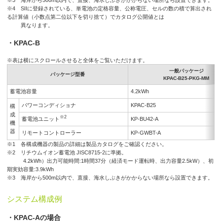
※4 SIIに登録されている、単電池の定格容量、公称電圧、セルの数の積で算出され
る計算値（小数点第二位以下を切り捨て）でカタログ公開値とは
異なります。
・KPAC-B
※表は横にスクロールさせると全体をご覧いただけます。
一般パッケージ
パッケージ型番
KPAC-B25-PKG-MM
蓄電池容量
4.2kWh
パワーコンディショナ
KPAC-B25
構
成
※2
蓄電池ユニット
KP-BU42-A
機
器
リモートコントローラー
KP-GWBT-A
※1 各構成機器の製品の詳細は製品カタログをご確認ください。
※2 リチウムイオン蓄電池 JISC8715-2に準拠。
4.2kWh）出力可能時間:1時間37分（経済モード運転時、出力容量2.5kW）、初
期実効容量:3.9kWh
※3 海岸から500m以内で、直接、海水しぶきがかからない場所なら設置できます。
システム構成例
・KPAC-Aの場合