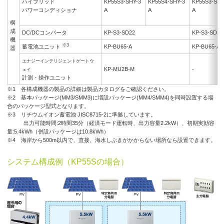
ハイブリッド
KP55S3-SHY-3
KP55S4-SHY-3
KP55S3-SHY
パワーコンディショナ
A
A
A
構
成
DC/DCコンバータ
KP-S3-SD22
KP-S3-SD22
機
※3
蓄電池ユニット
KP-BU65-A
KP-BU65-A
器
エナジーインテリジェントゲートウ
KP-MU2B-M
-
ェイ
計測・操作ユニット
※1 各構成機器の製品の詳細は製品カタログをご確認ください。
※2 基本パッケージ(MM3/SMM3)に増設パッケージ(MM4/SMM4)を同時設置する場
合のパッケージ型式となります。
※3 リチウムイオン蓄電池 JISC8715-2に準拠しています。
出力可能時間:2時間35分（経済モード運転時、出力容量2.2kW）、初期実効容
量:5.4kWh（併設パッケージは10.8kWh）
※4 海岸から500m以内で、直接、海水しぶきがかからない場所なら設置できます。
システム構成例（KP55Sの場合）