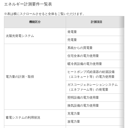
エネルギー計測要件一覧表
※表は横にスクロールさせると全体をご覧いただけます。
機能区分
計測項目
発電量
太陽光発電システム
売電量
系統からの買電量
住宅全体の電力使用量
暖冷房設備の電力使用量
ヒートポンプ式給湯器の給湯設備
電力量の計測・取得
（エコキュート等）の電力使用量
ガスコージェネレーションシステム
（エネファーム等）の発電量
照明設備の電力使用量
換気設備の電力使用量
充電力量
蓄電システムの利用状況
放電力量