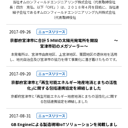
当社オムロンフィールドエンジニアリング株式会社（代表取締役社
長：四方 克弘、以下「OFE」）は、２０１８年４月を目処に、当社連
結子会社であるオムロンフィールドエンジニアリング九州株式会社
（代表取締役社
2017-09-26
ニュースリリース
京都府宮津市に合計５ＭＷの太陽光発電所を開設 ～
宮津市初のメガソーラー～
本発電所は、宮津市由良地区、上宮津地区、栗田地区の遊休地を活用
し、地元自治会及び宮津市の協力を得て事業化に漕ぎ着けたものです。
2017-09-20
ニュースリリース
京都府宮津市と｢再生可能エネルギー地産地消とまちの活性
化｣に関する包括連携協定を締結しました
京都府宮津市と｢再生可能エネルギー地産地消とまちの活性化｣に関す
る包括連携協定を締結しました
2017-08-31
ニュースリリース
GB Engineによる製造現場IoTソリューションを掲載しまし