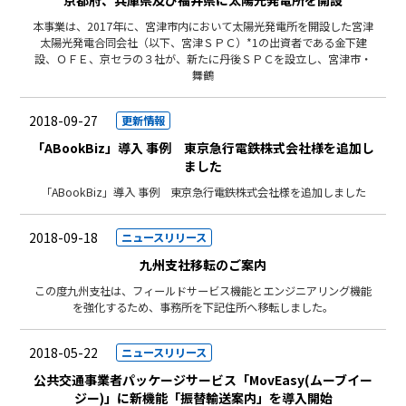
京都府、兵庫県及び福井県に太陽光発電所を開設
本事業は、2017年に、宮津市内において太陽光発電所を開設した宮津
太陽光発電合同会社（以下、宮津ＳＰＣ）*1の出資者である金下建
設、ＯＦＥ、京セラの３社が、新たに丹後ＳＰＣを設立し、宮津市・
舞鶴
2018-09-27
更新情報
「ABookBiz」導⼊ 事例 東京急⾏電鉄株式会社様を追加し
ました
「ABookBiz」導⼊ 事例 東京急⾏電鉄株式会社様を追加しました
2018-09-18
ニュースリリース
九州支社移転のご案内
この度九州支社は、フィールドサービス機能とエンジニアリング機能
を強化するため、事務所を下記住所へ移転しました。
2018-05-22
ニュースリリース
公共交通事業者パッケージサービス「MovEasy(ムーブイー
ジー)」に新機能「振替輸送案内」を導入開始