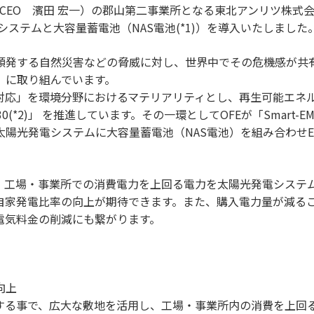
プCEO 濱田 宏一）の郡山第二事業所となる東北アンリツ株
ステムと大容量蓄電池（NAS電池(*1)）を導入いたしました
頻発する自然災害などの脅威に対し、世界中でその危機感が共
」に取り組んでいます。
対応」を環境分野におけるマテリアリティとし、再生可能エネ
tion PGRE 30(*2)」 を推進しています。その一環としてOFEが「S
Search
陽光発電システムに大容量蓄電池（NAS電池）を組み合わせEM
、工場・事業所での消費電力を上回る電力を太陽光発電システム
自家発電比率の向上が期待できます。また、購入電力量が減る
電気料金の削減にも繋がります。
向上
る事で、広大な敷地を活用し、工場・事業所内の消費を上回る