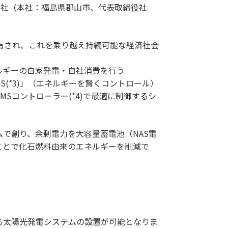
式会社（本社：福島県郡山市、代表取締役社
。
有され、これを乗り越え持続可能な経済社会
ルギーの自家発電・自社消費を行う
mart-EMS(*3)」（エネルギーを賢くコントロール）
Sコントローラー(*4)で最適に制御するシ
で創り、余剰電力を大容量蓄電池（NAS電
ことで化石燃料由来のエネルギーを削減で
太陽光発電システムの設置が可能となりま