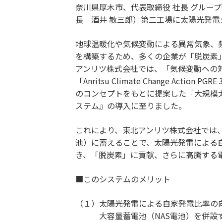
奈川県厚木市、代表取締役 社長 グルー
採用情報
長 酒井 敏三郎）第二工場に太陽光発電シ
お問い合わせ
地球温暖化や気候変動による異常気象、
を構築するため、多くの企業が「脱炭素
アンリツ株式会社では、「気候変動への
「Anritsu Climate Change Ac
のコンセプトをもとに提案した『大規模太
ステム』の導入に至りました。
これにより、東北アンリツ株式会社では
池）に蓄えることで、太陽光発電による
き、「脱炭素」に貢献、さらに高騰する
■このシステムのメリット
（１）太陽光発電による自家発電比率の
大容量蓄電池（NAS電池）を併設す