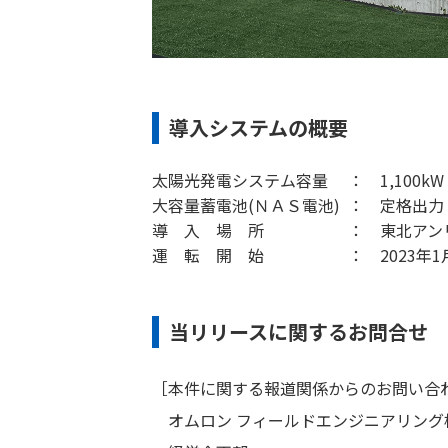
導入システムの概要
太陽光発電システム容量 ： 1,100kW
大容量蓄電池(ＮＡＳ電池) ： 定格出力：4
導 入 場 所 ： 東北アンリツ 
運 転 開 始 ： 2023年
当リリースに関するお問合せ
［本件に関する報道関係からのお問い合
オムロン フィールドエンジニアリング