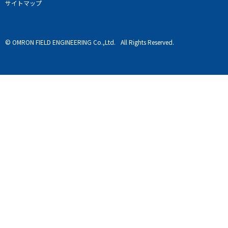
サイトマップ
© OMRON FIELD ENGINEERING Co.,Ltd.
All Rights Reserved.