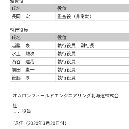
監査役
氏名
役位
長岡 宏
監査役（非常勤）
執行役員
氏名
役位
越膳 泉
執行役員 副社長
水上 雄次
執行役員
西谷 達哉
執行役員
前田 圭一
執行役員
笹脇 厚
執行役員
オムロンフィールドエンジニアリング北海道株式会
社
１．役員
退任（2020年3月20日付）