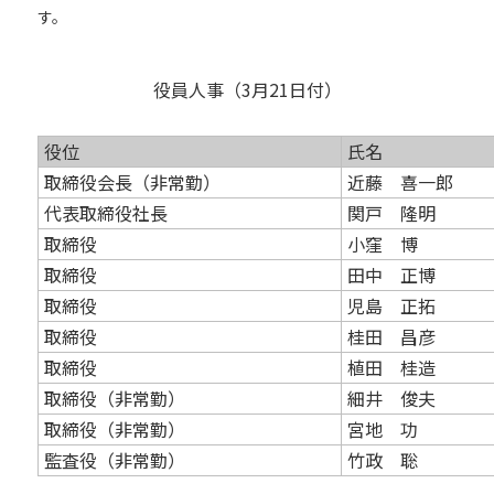
す。
役員人事（3月21日付）
役位
氏名
取締役会長（非常勤）
近藤 喜一郎
代表取締役社長
関戸 隆明
取締役
小窪 博
取締役
田中 正博
取締役
児島 正拓
取締役
桂田 昌彦
取締役
植田 桂造
取締役（非常勤）
細井 俊夫
取締役（非常勤）
宮地 功
監査役（非常勤）
竹政 聡