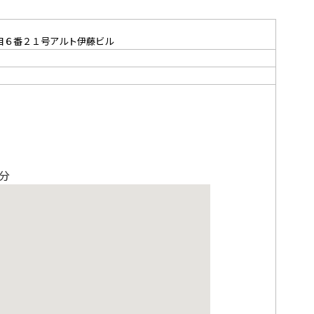
目６番２１号アルト伊藤ビル
）
Search
分