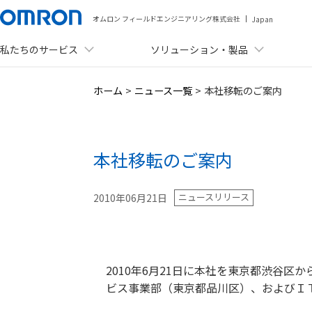
オムロン フィールドエンジニアリング株式会社
Japan
私たちのサービス
ソリューション・製品
メニュー
ホーム
>
ニュース一覧
>
本社移転のご案内
私たちのサービス
ソリューション・製品
本社移転のご案内
事例紹介
ニュースリリース
2010年06月21日
資料ダウンロード
セミナー・イベント
ニュース
2010年6月21日に本社を東京都渋谷
ビス事業部（東京都品川区）、およびＩ
会社情報