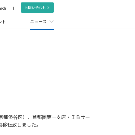
お問い合わせ
arch
ニュース
ント
東京都渋谷区）、首都圏第一支店・ＩＢサー
約移転致しました。