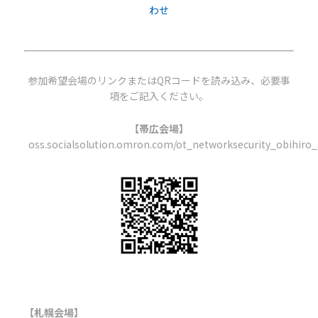
わせ
参加希望会場のリンクまたはQRコードを読み込み、必要事
項をご記入ください。
【帯広会場】
oss.socialsolution.omron.com/
ot_networksecurity_obihiro
【札幌会場】