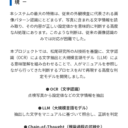
現 －
本システムの最大の特徴は、従来の外観検査に代表される画
像パターン認識にとどまらず、写真に含まれる文字情報を読
み取り、その内容が正しい設定値かを意味的に判断する高度
なAI処理にあります。このような判断は、従来の画像認識の
みでは対応が困難でした。
本プロジェクトでは、松尾研究所のAI技術を基盤に、文字認
識（OCR）による文字抽出と大規模言語モデル（LLM）によ
る意味理解を組み合わせることで、人がマニュアルを参照し
ながら行ってきた判断するプロセスをAIで再現する高度な判
定モデルを開発しました。
OCR（文字認識）
●
点検写真から設定値などの文字情報を抽出
LLM（大規模言語モデル）
●
抽出した文字をマニュアルに基づいて照合し、正誤を判定
Chain-of-Thought（推論過程の可視化）
●