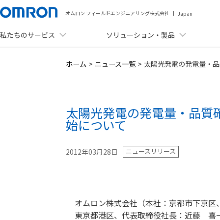
オムロン フィールドエンジニアリング株式会社
Japan
私たちのサービス
ソリューション・製品
メニュー
ホーム
>
ニュース一覧
>
太陽光発電の発電量・品
私たちのサービス
ソリューション・製品
太陽光発電の発電量・品質
事例紹介
始について
資料ダウンロード
ニュースリリース
2012年03月28日
セミナー・イベント
ニュース
オムロン株式会社（本社：京都市下京区
会社情報
東京都港区、代表取締役社長：近藤 喜