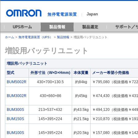
Japan
無停電電源装置
｜
ホーム
>
無停電電源装置（UPS）
>
製品情報
>
増設用バッテリユニット
増設用バッテリユニット
増設用バッテリユニット
型式
外形寸法（W×D×Hmm)
本体質量
メーカー希望小売価格
BUM5002R
430×700×130.5
約84kg
￥795,080（税抜価格￥722
BUM3002R
430×660×86
約45kg
￥474,430（税抜価格￥431
BUM300S
213×537×432
約43.5kg
￥494,120（税抜価格￥449
BUM150S
145×395×224
約21.5kg
￥210,870（税抜価格￥191
BUM100S
145×395×224
約20.5kg
￥157,080（税抜価格￥142