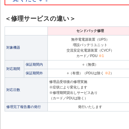
＜修理サービスの違い＞
センドバック修理
無停電電源装置（UPS）
増設バッテリユニット
対象機器
交流安定化電源装置（CVCF）
カード／PDU
※1
保証期間内
○（無償）
対応期間
保証期間外
○（有償）（PDUは除く
※2
）
修理品受領後の修理実施
※症状により変化します
対応日数
※修理期間貸出しサービスあり
（カード／PDUは除く）
修理完了報告書の発行
発行いたします