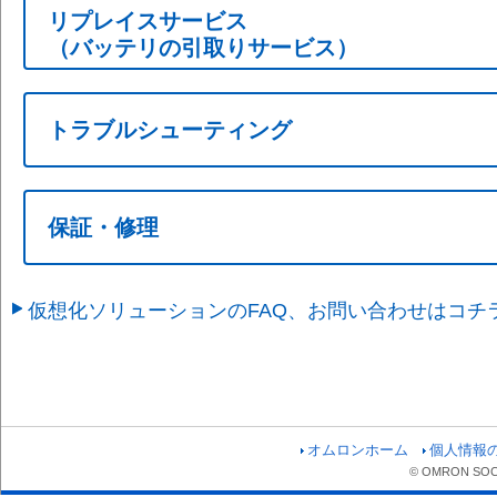
リプレイスサービス
使用方法から選ぶ
（バッテリの引取りサービス）
その他
基本情報
発送について
トラブルシューティング
その他
保証・修理
保証について
仮想化ソリューションのFAQ、お問い合わせはコチ
修理について
その他
オムロンホーム
個人情報
© OMRON SOCIA