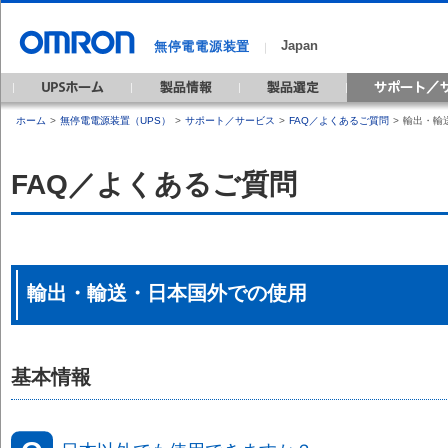
Japan
無停電電源装置
｜
ホーム
>
無停電電源装置（UPS）
>
サポート／サービス
>
FAQ／よくあるご質問
>
輸出・輸
FAQ／よくあるご質問
輸出・輸送・日本国外での使用
基本情報