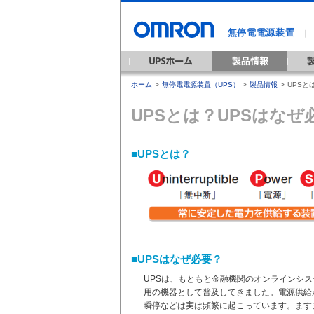
無停電電源装置
｜
ホーム
>
無停電電源装置（UPS）
>
製品情報
>
UPSと
UPSとは？UPSはなぜ
■UPSとは？
■UPSはなぜ必要？
UPSは、もともと金融機関のオンラインシ
用の機器として普及してきました。電源供給
瞬停などは実は頻繁に起こっています。ます