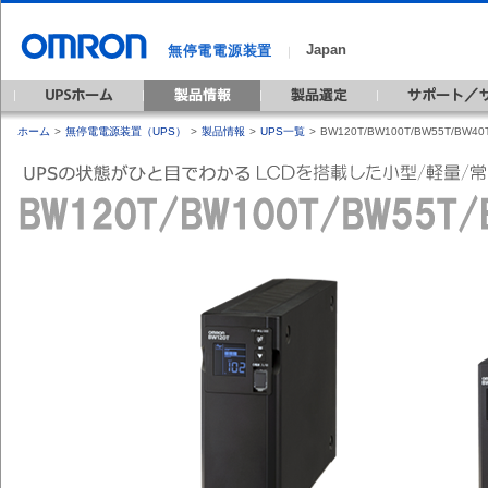
Japan
無停電電源装置
｜
ホーム
>
無停電電源装置（UPS）
>
製品情報
>
UPS一覧
>
BW120T/BW100T/BW55T/BW40