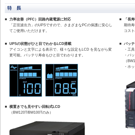
■
力率改善（PFC）回路内蔵電源に対応
■
「長寿
「正弦波出力」のUPSですので、さまざまなPCの保護に安心し
期待寿
てご使用いただけます。
コスト
■
UPSの状態がひと目でわかるLCD搭載
■
バッテ
アイコンと文字による表示で、様々な設定もLCD を見ながら変
・工具
更可能。バッテリ寿命もひと目でわかります。
・バッ
（BW1
・ホッ
■
横置きでも見やすい回転式LCD
（BW120T/BW100Tのみ）