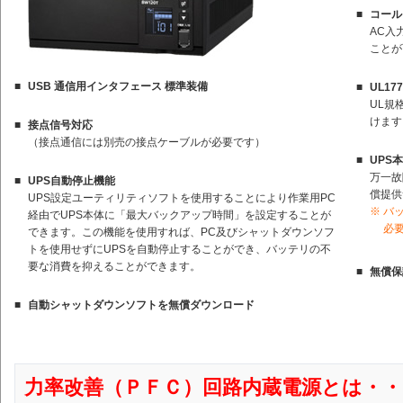
■
コール
AC入
ことが
■
USB 通信用インタフェース 標準装備
■
UL17
UL規
けます
■
接点信号対応
（接点通信には別売の接点ケーブルが必要です）
■
UPS
万一故
■
UPS自動停止機能
償提供
UPS設定ユーティリティソフトを使用することにより作業用PC
※
バ
経由でUPS本体に「最大バックアップ時間」を設定することが
必
できます。この機能を使用すれば、PC及びシャットダウンソフ
トを使用せずにUPSを自動停止することができ、バッテリの不
要な消費を抑えることができます。
■
無償保
■
自動シャットダウンソフトを無償ダウンロード
力率改善（ＰＦＣ）回路内蔵電源とは・・