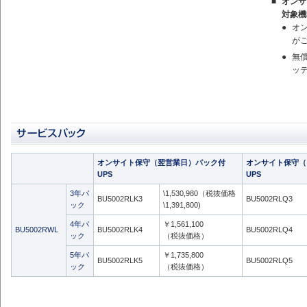
■
オンサ
対象機
●
オ
が
●
無
ッ
オンサイト保守（翌営業日）パック付
オンサイト保守（
UPS
UPS
3年パ
\1,530,980（税抜価格
BU5002RLK3
BU5002RLQ3
ック
\1,391,800)
4年パ
￥1,561,100
BU5002RWL
BU5002RLK4
BU5002RLQ4
ック
（税抜価格）
5年パ
￥1,735,800
BU5002RLK5
BU5002RLQ5
ック
（税抜価格）