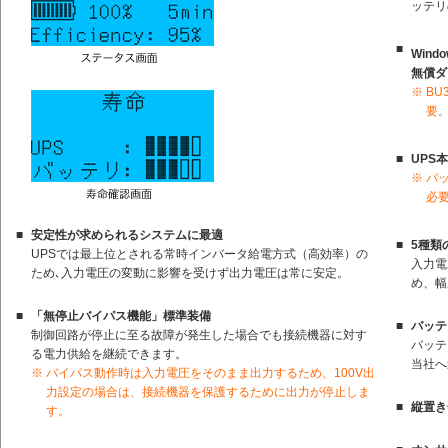
ッテリ
■
Wind
無償ダ
※
BU
要
■
UPS
※
バ
必
■
安定性が求められるシステムに最適
■
5種類
UPSでは最上位とされる常時インバータ給電方式（高効率）の
入力電
ため､入力電圧の変動に影響を受けず出力電圧は常に安定。
め、幅
■
「無停止バイパス機能」標準装備
■
バッテ
制御回路が停止に至る故障が発生した場合でも接続機器に対す
バッテ
る電力供給を継続できます。
当社へ
※
バイパス動作時は入力電圧をそのまま出力するため、100V出
力設定の場合は、接続機器を保護するために出力が停止しま
■
縦置き
す。