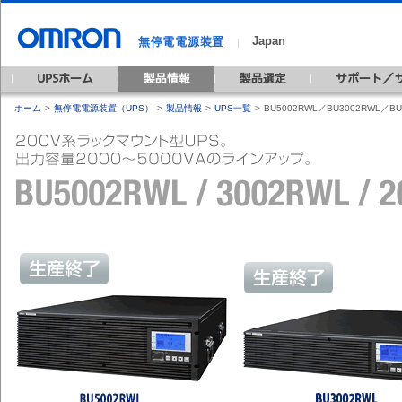
Japan
無停電電源装置
｜
ホーム
>
無停電電源装置（UPS）
>
製品情報
>
UPS一覧
>
BU5002RWL／BU3002RWL／BU