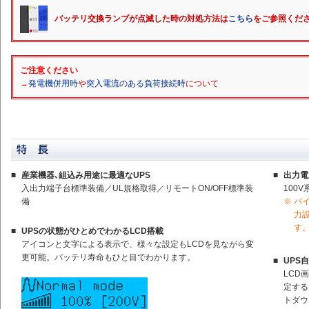
バッテリ交換ランプが点滅した時の対処方法は
こちら
をご参照くだ
ご注意ください
→
発電機併用時
や
突入電流のある負荷接続時
について
■
産業機器､組込み用途に最適なUPS
■
出力電
入出力端子台標準装備／UL規格取得／リモートON/OFF標準装
100
備
※
バ
力
す
■
UPSの状態がひとめでわかるLCD搭載
アイコンと文字による表示で、様々な設定もLCDを見ながら変
更可能。バッテリ寿命もひと目でわかります。
■
UPS
LCD
定する
トダウ