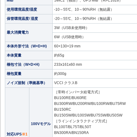
MIB
SWC2（独自）、UPS MIB （RFC1628）
使用環境温度/湿度
-10～55℃、10～90%RH（無結露）
保管環境温度/ 湿度
-20～55℃、10～90%RH（無結露）
3W（USB未使用時）
最大消費電力
6W（USB使用時）
本体外形寸法（W×D×H)
60×130×19 mm
本体質量
約65g
梱包寸法（W×D×H)
233x161x60 mm
梱包質量
約300g
ノイズ規制（準拠基準）
VCCI クラスB
［常時インバータ給電方式］
BU100RE/BU60RE
BU300RW/BU200RW/BU100RW/BU75RW
BU150RC
BU150SW/BU100SW/BU75SW/BU50SW
［ラインインタラクティブ方式］
100Vモデル
BL100T/BL75T/BL50T
BN300RA/BN150RA
対応UPS
※1