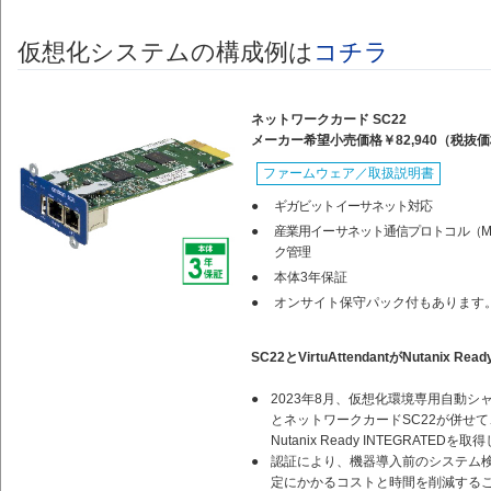
仮想化システムの構成例は
コチラ
ネットワークカード SC22
メーカー希望小売価格￥82,940（税抜価格
ファームウェア／取扱説明書
●
ギガビットイーサネット対応
●
産業用イーサネット通信プロトコル（Modb
ク管理
●
本体3年保証
●
オンサイト保守パック付もあります
SC22とVirtuAttendantがNutanix Re
●
2023年8月、仮想化環境専用自動シャット
とネットワークカードSC22が併せて
Nutanix Ready INTEGRATEDを
●
認証により、機器導入前のシステム
定にかかるコストと時間を削減する