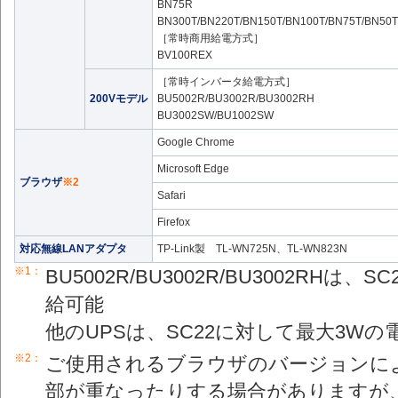
BN75R
BN300T/BN220T/BN150T/BN100T/BN75T/BN50T
［常時商用給電方式］
BV100REX
［常時インバータ給電方式］
200Vモデル
BU5002R/BU3002R/BU3002RH
BU3002SW/BU1002SW
Google Chrome
Microsoft Edge
ブラウザ
※2
Safari
Firefox
対応無線LANアダプタ
TP-Link製 TL-WN725N、TL-WN823N
※1：
BU5002R/BU3002R/BU3002RH
給可能
他のUPSは、SC22に対して最大3W
※2：
ご使用されるブラウザのバージョンに
部が重なったりする場合がありますが