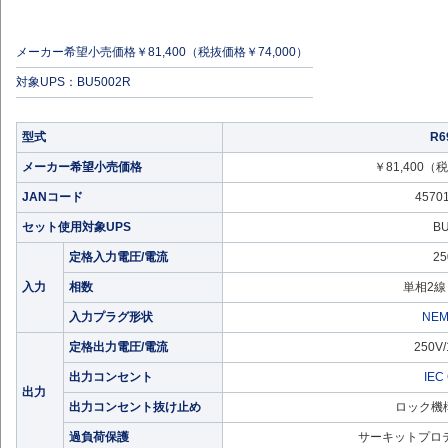
メーカー希望小売価格￥81,400（税抜価格￥74,000）
対象UPS：BU5002R
型式
R6
メーカー希望小売価格
￥81,400（
JANコード
4570
セット使用対象UPS
B
定格入力電圧/電流
25
入力
相数
単相2
入力プラグ形状
NEM
定格出力電圧/電流
250V
出力コンセント
IEC
出力
出力コンセント抜け止め
ロック機
過負荷保護
サーキットプロテ