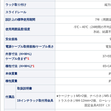
ラック取り付け
縦方
スライドレール
設計上の標準使用期間
7年（周囲温
-5℃～40℃（24時間の平
使用周囲温度/湿度
氷結、結露不
安全規格
電源ケーブル取得規格/ケーブル長さ
電安
外形寸法（H×W×L)
37×5
ケーブル含まず
*1
梱包寸法（H×W×L)
*1
65×1
本体質量
約
梱包質量
約
取扱説明書
●ケージナットM5×2個、ナベ小ネジM5-1
付属品
19インチラック取付用金具
トラス小ネジM4-12mm×2個、ローレッ
固定金具ASSY（