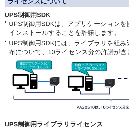
ライセンスについて
・電源環境が悪いので常時インバータ方式の
UPS制御用SDK
UPSを導入するとともに、電源状況やUPSの
稼働状況を独自フォーマットのログで記録したい
OFF/ON制御はできるが、本当に電源の
●
UPS制御用SDKは、アプリケーションを
(通常時の監視、問題発生時の原因解析)
OFF/ONができていたのかログに残せない
インストールすることを許諾します。
・問題が発生した場合はネットワーク経由で監視
センターにアラートを上げたい
●
UPS制御用SDKには、ライブラリを組
布について、10ライセンス分の許諾が含
UPS制御用ライブラリライセンス