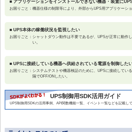
■ アプリケーションをインストールできない機器・装置にUP
お困りごと：機器仕様の制限等により、外部からUPS用アプリケーシ
■ UPS本体の稼働状況を監視したい
お困りごと：シャットダウン動作は不要であるが、UPSが正常に動作
い。
■ UPSに接続している機器へ供給されている電源を制御した
お困りごと：システムテストや機器検証のために、UPSに接続してい
隔でOFF/ONしたい。
上記のような構成にUPSを追加
すると監視・制御が別系統になっ
てしまう
UPSで保護したいが、シャットダウンソフトをインス
各機器を監視・制御する「監視・制御用アプリ」でUPSも一括で
UPS制御用SDK活用ガイド
トールできない
監視・制御したい
UPS制御用SDKの活用事例、API関数機能一覧、イベント一覧などを記載し
SDKを使
ログラムと