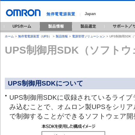
Japan
無停電電源装置
｜
ホーム
>
無停電電源装置（UPS）
>
製品情報
>
電源管理ソリューション
>
UPS制御用SDK
UPS制御用SDK（ソフト
UPS制御用SDKについて
●
UPS制御用SDKに収録されているライ
み込むことで、オムロン製UPSをシリアル通
で制御することができるソフトウェア開