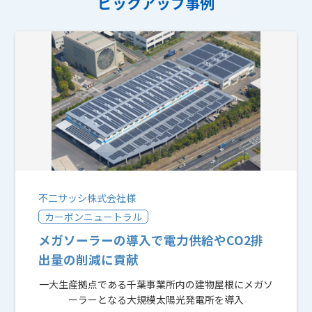
ピックアップ事例
不二サッシ株式会社様
カーボンニュートラル
メガソーラーの導⼊で電⼒供給やCO2排
出量の削減に貢献
一大生産拠点である千葉事業所内の建物屋根にメガソ
ーラーとなる大規模太陽光発電所を導入