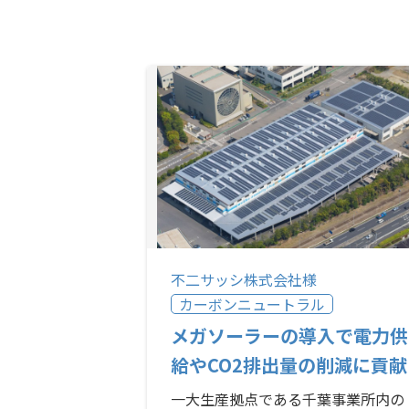
不二サッシ株式会社様
カーボンニュートラル
メガソーラーの導⼊で電⼒供
給やCO2排出量の削減に貢献
一大生産拠点である千葉事業所内の