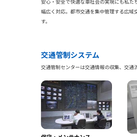
安心・安全で快適な車社会の実現にも私た
幅広く対応。都市交通を集中管理する広域
採用情報
す。
お問い合わせ
交通管制システム
交通管制センターは交通情報の収集、交通
保守・メンテナンス