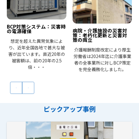
BCP対策システム：災害時
病院・介護施設の災害対
の電源確保
策：老朽化更新と災害対
策の両立
想定を超えた異常気象によ
り、近年全国各地で甚大な被
介護報酬制度改定により厚生
害が出ています。直近20年の
労働省は2024年迄に介護事業
被害額は、前の20年の2.5
者の全事業所に対しBCP策定
倍・・・
を完全義務化しました。
ピックアップ事例