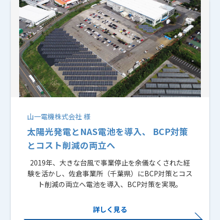
山一電機株式会社 様
太陽光発電とNAS電池を導入、 BCP対策
とコスト削減の両立へ
2019年、⼤きな台⾵で事業停⽌を余儀なくされた経
験を活かし、佐倉事業所（千葉県）にBCP対策とコス
ト削減の両⽴へ電池を導⼊、BCP対策を実現。
詳しく見る