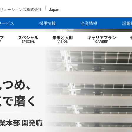
ソリューションズ株式会社
Japan
サービス
採用情報
企業情報
課題
プ
スペシャル
未来と人財
キャリアプラン
P
SPECIAL
VISION
CAREER
見つめ、
点で磨く
業本部 開発職