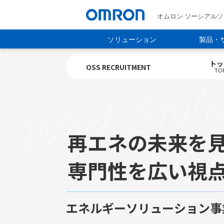
オムロン ソーシアル
ソリューション
製品・
トッ
OSS RECRUITMENT
TO
Work Style
再エネの未来を
専門性を広い視
エネルギーソリューション事