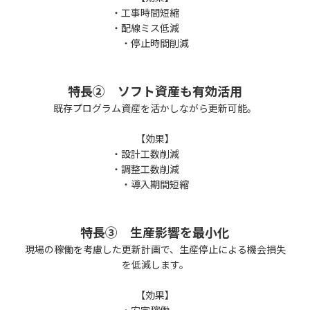
・工事時間短縮
・配線ミス低減
・停止時間削減
特長② ソフト資産も有効活用
既存プログラム資産を活かしながら更新可能。
【効果】
・設計工数削減
・調整工数削減
・導入期間短縮
特長③ 生産影響を最小化
現場の稼働を考慮した更新計画で、生産停止による機会損失
を低減します。
【効果】
・安定稼働