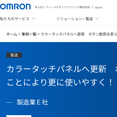
オムロン フィールドエンジニアリング株式会社
Japan
私たちのサービス
ソリューション・製品
メニュー
ホーム
>
事例一覧
>
カラータッチパネルへ更新 ボタン配色を変
私たちのサービス
ソリューション・製品
製造
事例紹介
カラータッチパネルへ更新 
資料ダウンロード
ことにより更に使いやすく！
セミナー・イベント
製造業Ｅ社
ニュース
会社情報