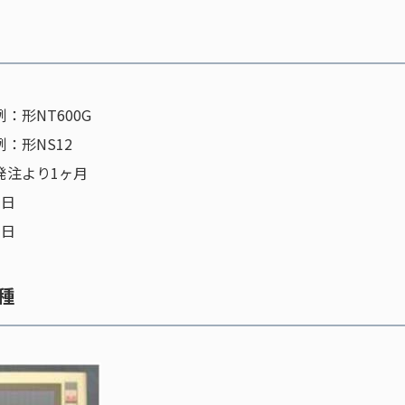
：形NT600G
：形NS12
発注より1ヶ月
1日
1日
種