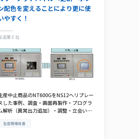
ン配色を変えることにより更に使
いやすく！
製造業Ｅ社
生産中止商品のNT600GをNS12へリプレー
スした事例、調査・画面再製作・プログラ
ム解析（異常出力追加）・調整・立会いま
でトータルに実施
生産現場改善