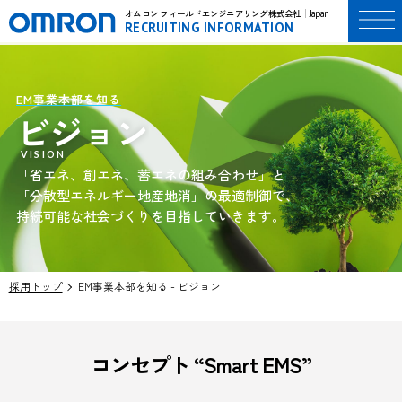
オムロン フィールドエンジニアリング株式会社
Japan
RECRUITING INFORMATION
EM事業本部を知る
ビジョン
「省エネ、創エネ、蓄エネの組み合わせ」と
「分散型エネルギー地産地消」の最適制御で、
持続可能な社会づくりを目指していきます。
採用トップ
EM事業本部を知る - ビジョン
コンセプト “Smart EMS”