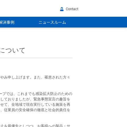
Contact
解決事例
ニュースルーム
について
悔やみ申し上げます。また、罹患された方々
ープでは、これまでも感染拡大防止のための
続しておりましたが、緊急事態宣言の趣旨を
わせて、全地域で現在実行している施策を再
し、従業員の安全確保の徹底と社会的責任を
防止を最優先としつつ、お客様への製品・サ