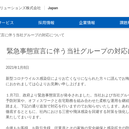
ソリューションズ株式会社
Japan
サービス
採用情報
企業情報
課題
宣言に伴う当社グループの対応について
緊急事態宣言に伴う当社グループの対応
2021年1月8日
新型コロナウイルス感染症によりお亡くなりになられた方々に謹んでお
におかれましては心よりお見舞い申し上げます。
１月7日、政府より緊急事態宣言が発令されました。当社および当社グル
予防対策や、オフィスワークと在宅勤務を組み合わせた柔軟な運用を継
踏まえ、下記の通り追加で対応を行いますのでお知らせいたします。あ
徹底するとともに、社内における三密や飛沫感染を回避する対策を強化
果たしてまいります。
今後もお客様、お取引先様、従業員とその家族の安全確保と感染拡大の