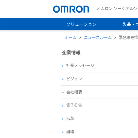
オムロン ソーシアル
ソリューション
製品・
ホーム
＞
ニュースルーム
＞
緊急事態
企業情報
社長メッセージ
ビジョン
会社概要
電子公告
沿革
組織