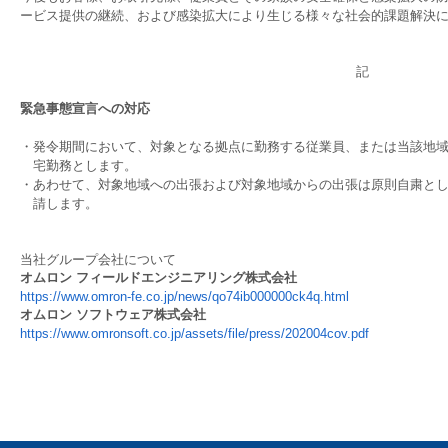
ービス提供の継続、および感染拡大により生じる様々な社会的課題解決
記
緊急事態宣言への対応
・
発令期間において、対象となる拠点に勤務する従業員、または当該地
宅勤務とします。
・
あわせて、対象地域への出張および対象地域からの出張は原則自粛と
請します。
当社グループ会社について
オムロン フィールドエンジニアリング株式会社
https://www.omron-fe.co.jp/news/qo74ib000000ck4q.html
オムロン ソフトウェア株式会社
https://www.omronsoft.co.jp/assets/file/press/202004cov.pdf