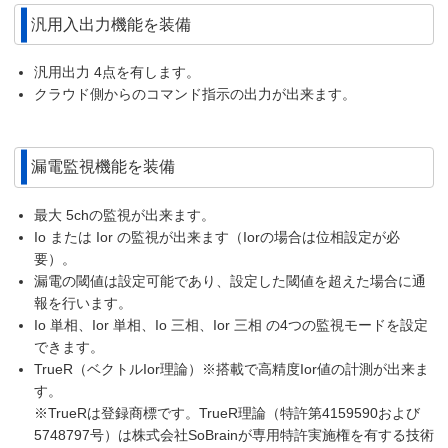
汎用入出力機能を装備
汎用出力 4点を有します。
クラウド側からのコマンド指示の出力が出来ます。
漏電監視機能を装備
最大 5chの監視が出来ます。
Io または Ior の監視が出来ます（Iorの場合は位相設定が必
要）。
漏電の閾値は設定可能であり、設定した閾値を超えた場合に通
報を行います。
Io 単相、Ior 単相、Io 三相、Ior 三相 の4つの監視モードを設定
できます。
TrueR（ベクトルIor理論）※搭載で高精度Ior値の計測が出来ま
す。
※TrueRは登録商標です。TrueR理論（特許第4159590および
5748797号）は株式会社SoBrainが専用特許実施権を有する技術