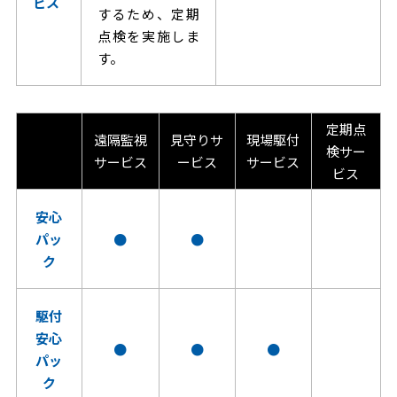
ビス
するため、定期
点検を実施しま
す。
定期点
遠隔監視
見守りサ
現場駆付
検サー
サービス
ービス
サービス
ビス
安心
パッ
●
●
ク
駆付
安心
●
●
●
パッ
ク