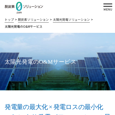
トップ
脱炭素ソリューション
太陽光発電ソリューション
太陽光発電のO&Mサービス
私たちが提供する脱炭素ソリューション
太陽光発
再エネ
省エネソ
BCPソリューション
太陽光発電のO&Mサービス
電ソリュ
＋蓄電
リューシ
BCP対策システム：
ーション
ソリュ
ョン
災害時の電源確保
ーショ
自家
工場の
ン
病院・介護施設の災害対策：
消費
省エネ
老朽化更新と災害対策の両立
型太
対策
発電量の最大化 × 発電ロスの最小化
陽光
病院の