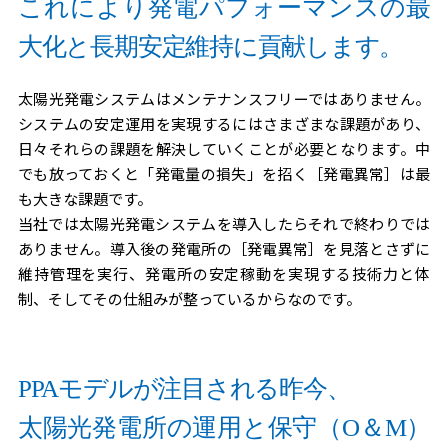
これにより発電パフォーマンスの最
発電
省エネ
大化と長期安定維持に貢献します。
カー
対策
ポー
「熱」
太陽光発電システムはメンテナンスフリーではありません。
ト型
エネル
システムの安定運用を実現するにはさまざまな課題があり、
日々それらの課題を解決していくことが必要となります。中
太陽
ギーの
でも放っておくと「発電量の損失」を招く［発電異常］は最
光発
ソリュ
も大きな課題です。
当社では太陽光発電システムを導入したらそれで終わりでは
電
ーショ
ありません。導入後の発電所の［発電異常］を見落とさずに
今、
ン
維持管理を実行、発電所の安定稼動を実現する技術力と体
注目
制、そしてその仕組みが整っているからなのです。
の
PPA・
PPAモデルが注目される昨今、
自己
太陽光発電所の運用と保守（O＆M）
託送