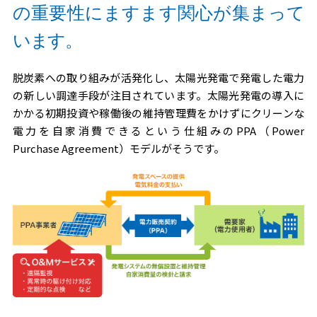
の重要性にますます関心が集まって
太陽
います。
光発
電の
脱炭素への取り組みが活発化し、太陽光発電で発電した電力
の新しい調達手段が注目されています。太陽光発電の導入に
O&M
かかる初期投資や稼働後の維持管理費をかけずにクリーンな
サー
電力を自家消費できるという仕組みのPPA（Power
ビス
Purchase Agreement）モデルがそうです。