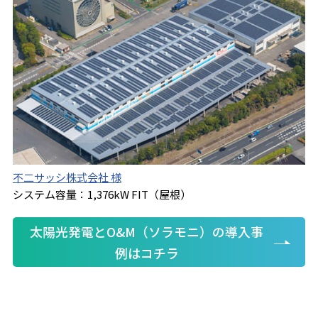
不二サッシ株式会社 様
システム容量：1,376kW FIT（屋根）
太陽光発電とO&M（ソラモニ）の導入事
例はコチラ