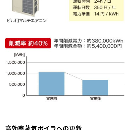
太陽
光発
電の
O&M
サー
ビス
高効率蒸気ボイラへの更新