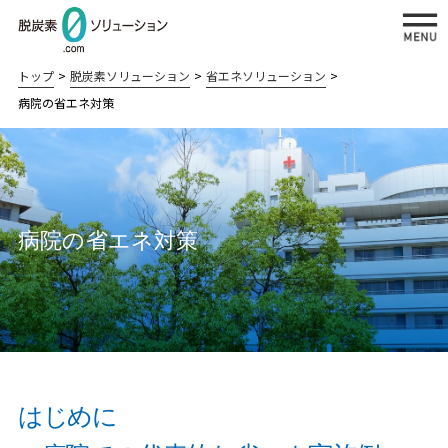
トップ
脱炭素ソリューション
省エネソリューション
病院の省エネ対策
私たちが提供する脱炭素ソリューション
太陽光発
再エネ
省エネソ
BCPソリューション
病院の省エネ対策
電ソリュ
＋蓄電
リューシ
BCP対策システム：
ーション
ソリュ
ョン
災害時の電源確保
ーショ
自家
工場の
ン
病院・介護施設の災害対策：
消費
省エネ
老朽化更新と災害対策の両立
型太
対策
はじめに
陽光
病院の