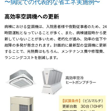
〜病院での代表的な省エネ実施例〜
発電
省エネ
カー
対策
高効率空調機への更新
ポー
「熱」
病棟における空調機は、入院患者様や夜勤従事者のため、24
ト型
エネル
時間運転となっていることが多く、また、病棟建設時から更
太陽
ギーの
新していないことが多いため、老朽化が進み、効率の低下や
故障の多発が懸念されます。計画的に最新型の空調機に更新
光発
ソリュ
することで、光熱費はもちろん、メンテナンス費や修理費、
電
ーショ
ランニングコストを削減します。
今、
ン
注目
の
PPA・
自己
託送