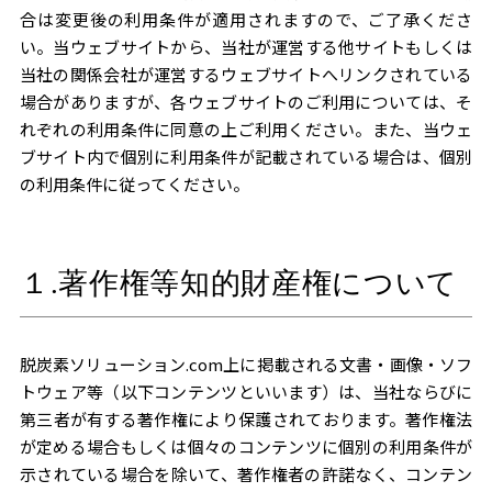
発電
省エネ
合は変更後の利用条件が適用されますので、ご了承くださ
い。当ウェブサイトから、当社が運営する他サイトもしくは
カー
対策
当社の関係会社が運営するウェブサイトへリンクされている
ポー
「熱」
場合がありますが、各ウェブサイトのご利用については、そ
ト型
エネル
れぞれの利用条件に同意の上ご利用ください。また、当ウェ
ブサイト内で個別に利用条件が記載されている場合は、個別
太陽
ギーの
の利用条件に従ってください。
光発
ソリュ
電
ーショ
１.著作権等知的財産権について
今、
ン
注目
の
脱炭素ソリューション.com上に掲載される文書・画像・ソフ
トウェア等（以下コンテンツといいます）は、当社ならびに
PPA・
第三者が有する著作権により保護されております。著作権法
自己
が定める場合もしくは個々のコンテンツに個別の利用条件が
示されている場合を除いて、著作権者の許諾なく、コンテン
託送