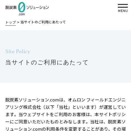
当サイトのご利用にあたって
トップ
Site Policy
私たちが提供する脱炭素ソリューション
当サイトのご利用にあたって
太陽光発
再エネ
省エネソ
BCPソリューション
電ソリュ
＋蓄電
リューシ
BCP対策システム：
ーション
ソリュ
ョン
災害時の電源確保
ーショ
自家
工場の
ン
病院・介護施設の災害対策：
脱炭素ソリューション.comは、オムロン フィールドエンジニ
消費
省エネ
アリング株式会社（以下「当社」といいます）が運営してい
老朽化更新と災害対策の両立
型太
対策
ます。当ウェブサイトをご利用のお客様は、本サイトポリシ
ーにご同意いただいたものとみなします。当社は、脱炭素ソ
陽光
病院の
リューション.comの利用条件を変更することがあり、その場