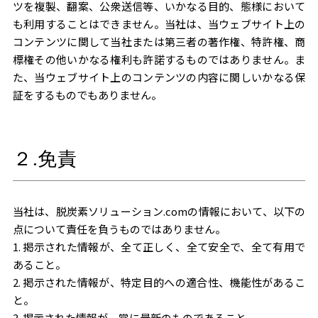
ツを複製、翻案、公衆送信等、いかなる目的、態様において
太陽
も利用することはできません。当社は、当ウェブサイト上の
コンテンツに関して当社または第三者の著作権、特許権、商
光発
標権その他いかなる権利も許諾するものではありません。ま
電の
た、当ウェブサイト上のコンテンツの内容に関しいかなる保
証をするものでもありません。
O&M
サー
ビス
２.免責
当社は、脱炭素ソリューション.comの情報において、以下の
点について責任を負うものではありません。
1. 掲示された情報が、全て正しく、全て安全で、全て有用で
あること。
2. 掲示された情報が、特定目的への適合性、機能性があるこ
と。
3. 掲示された情報が、常に最新のものであること。