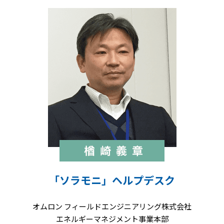
発電
省エネ
カー
対策
ポー
「熱」
ト型
エネル
太陽
ギーの
光発
ソリュ
電
ーショ
今、
ン
注目
の
「ソラモニ」ヘルプデスク
PPA・
自己
オムロン フィールドエンジニアリング株式会社
エネルギーマネジメント事業本部
託送