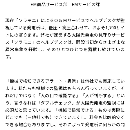
EM商品サービス部 EMサービス課
太陽
光発
現在「ソラモニ」によるＯ＆Ｍサービスでヘルプデスクが監
視している発電所は、低圧・高圧合わせて、およそ1,700サイ
電の
トにのぼります。弊社が運営する太陽光発電の見守りサービ
O&M
ス「ソラモニ」のヘルプデスクは、開設当初からさまざまな
異常事象を経験し、そのひとつひとつを蓄積し続けていま
サー
す。
ビス
「機械で検知できるアラート・異常」は他社でも実施してい
ます。私たちも機械での監視はもちろん行っていますが、そ
れだけではなく「人の目で確認する」「人が判断する」とい
う、言うなれば「ダブルチェック」が太陽光発電の監視には
必須だと思っています。「機械で検知できる」ものは実際に
どこでも（＝他社でも）できていますし、料金も比較的安く
できる場合もありますし、それによって発電所に何らかの問