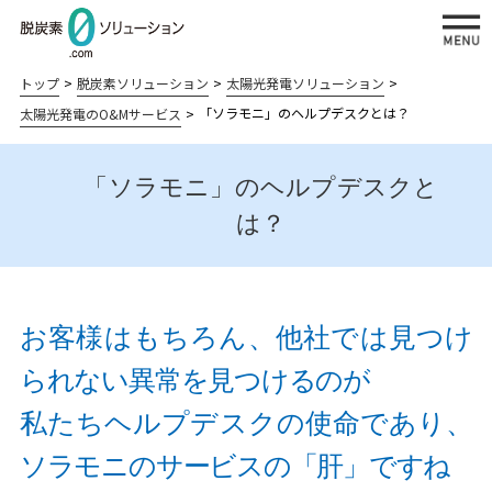
トップ
脱炭素ソリューション
太陽光発電ソリューション
「ソラモニ」のヘルプデスクとは？
太陽光発電のO&Mサービス
「ソラモニ」のヘルプデスクと
私たちが提供する脱炭素ソリューション
は？
太陽光発
再エネ
省エネソ
BCPソリューション
電ソリュ
＋蓄電
リューシ
BCP対策システム：
ーション
ソリュ
ョン
災害時の電源確保
お客様はもちろん、他社では見つけ
ーショ
自家
工場の
ン
病院・介護施設の災害対策：
られない異常を見つけるのが
消費
省エネ
老朽化更新と災害対策の両立
私たちヘルプデスクの使命であり、
型太
対策
陽光
病院の
ソラモニのサービスの「肝」ですね