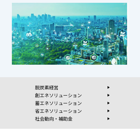
発電
省エネ
カー
対策
ポー
「熱」
ト型
エネル
太陽
ギーの
光発
ソリュ
電
ーショ
今、
ン
脱炭素経営
注目
創エネソリューション
蓄エネソリューション
の
省エネソリューション
PPA・
社会動向・補助金
自己
託送