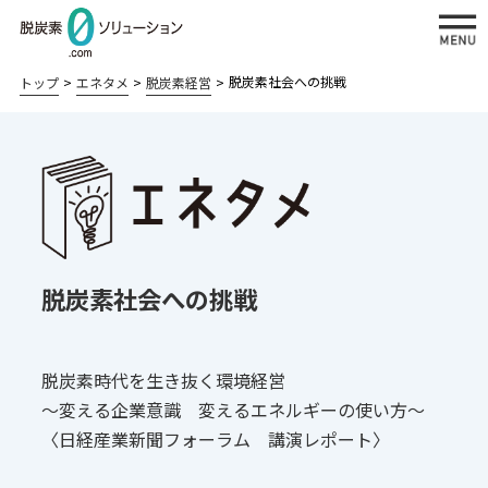
脱炭素社会への挑戦
トップ
エネタメ
脱炭素経営
私たちが提供する脱炭素ソリューション
太陽光発
再エネ
省エネソ
BCPソリューション
電ソリュ
＋蓄電
リューシ
BCP対策システム：
脱炭素社会への挑戦
ーション
ソリュ
ョン
災害時の電源確保
ーショ
自家
工場の
ン
病院・介護施設の災害対策：
消費
省エネ
脱炭素時代を生き抜く環境経営
老朽化更新と災害対策の両立
〜変える企業意識 変えるエネルギーの使い方〜
型太
対策
〈日経産業新聞フォーラム 講演レポート〉
陽光
病院の