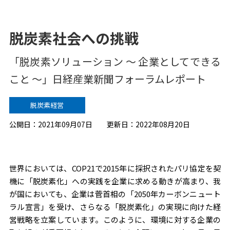
太陽
光発
脱炭素社会への挑戦
電の
「脱炭素ソリューション 〜 企業としてできる
O&M
こと 〜」日経産業新聞フォーラムレポート
サー
脱炭素経営
ビス
公開日：2021年09月07日 更新日：2022年08月20日
世界においては、COP21で2015年に採択されたパリ協定を契
機に「脱炭素化」への実践を企業に求める動きが高まり、我
が国においても、企業は菅首相の「2050年カーボンニュート
ラル宣言」を受け、さらなる「脱炭素化」の実現に向けた経
営戦略を立案しています。このように、環境に対する企業の