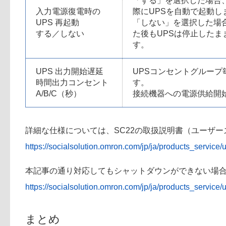
「する」を選択した場合、
入力電源復電時の
際にUPSを自動で起動し
UPS 再起動
「しない」を選択した場合
する／しない
た後もUPSは停止したま
す。
UPS 出力開始遅延
UPSコンセントグルー
時間出力コンセント
す。
A/B/C（秒）
接続機器への電源供給開
詳細な仕様については、SC22の取扱説明書（ユーザ
https://socialsolution.omron.com/jp/ja/products_service
本記事の通り対応してもシャットダウンができない場
https://socialsolution.omron.com/jp/ja/products_service/u
まとめ