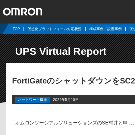
TOP
仮想化プラットフォーム対応状況
構成事例／設定事例
仮
UPS Virtual Report
FortiGateのシャットダウンをS
ネットワーク機器
2024年5月10日
オムロンソーシアルソリューションズのSE村井と申し