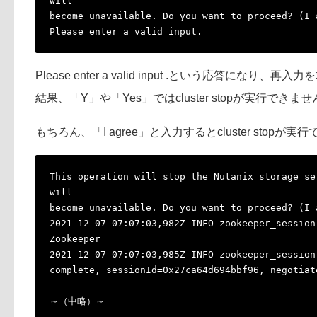
will
become unavailable. Do you want to proceed? (I 
Please enter a valid input.
Please enter a valid input .という応答になり、
結果、「Y」や「Yes」ではcluster stopが実行できま
もちろん、「I agree」と入力するとcluster stopが
This operation will stop the Nutanix storage se
will
become unavailable. Do you want to proceed? (I 
2021-12-07 07:07:03,982Z INFO zookeeper_session
Zookeeper
2021-12-07 07:07:03,985Z INFO zookeeper_session
complete, sessionId=0x27ca64d694bbf96, negotiat
～（中略）～