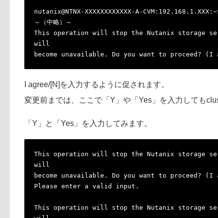
nutanix@NTNX-XXXXXXXXXXXX-A-CVM:192.168.1.XXX:~
～（中略）～
This operation will stop the Nutanix storage se
will
become unavailable. Do you want to proceed? (I 
I agree/[N]を入力するように促されます。
変更前までは、ここで「Y」や「Yes」を入力してもclust
「Y」と「Yes」を入力してみます。
This operation will stop the Nutanix storage se
will
become unavailable. Do you want to proceed? (I 
Please enter a valid input.
This operation will stop the Nutanix storage se