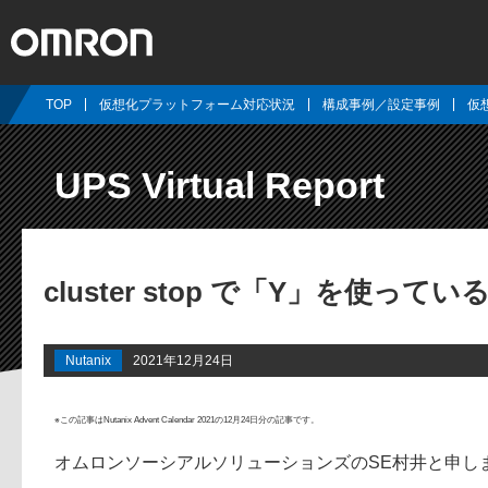
TOP
仮想化プラットフォーム対応状況
構成事例／設定事例
仮
UPS Virtual Report
cluster stop で「Y」を使っ
Nutanix
2021年12月24日
※この記事はNutanix Advent Calendar 2021の12月24日分の記事です。
オムロンソーシアルソリューションズのSE村井と申し