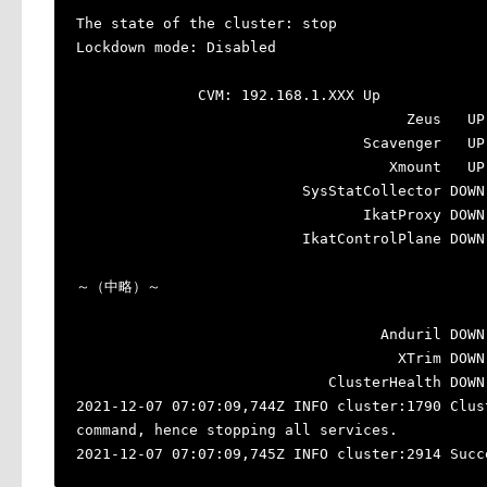
The state of the cluster: stop
Lockdown mode: Disabled
CVM: 192.168.1.XXX Up
Zeus   UP
Scavenger   UP
Xmount   UP
SysStatCollector DOWN
IkatProxy DOWN
IkatControlPlane DOWN
～（中略）～
Anduril DOWN
XTrim DOWN
ClusterHealth DOWN
2021-12-07 07:07:09,744Z INFO cluster:1790 Clus
command, hence stopping all services.
2021-12-07 07:07:09,745Z INFO cluster:2914 Succ