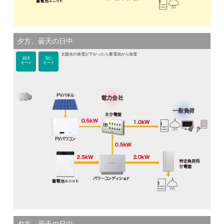
夕方、曇天の日中
太陽光の発電が下がったら蓄電池から放電
経済
安心
モード
モード