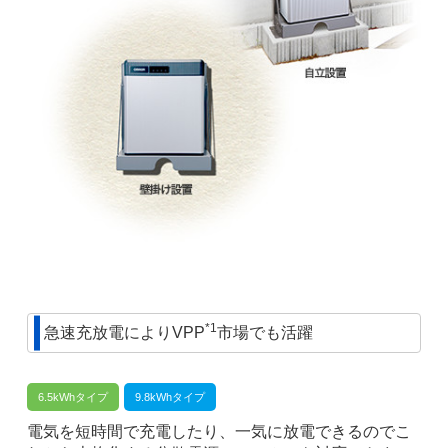
*1
急速充放電によりVPP
市場でも活躍
6.5kWhタイプ
9.8kWhタイプ
電気を短時間で充電したり、一気に放電できるのでこ