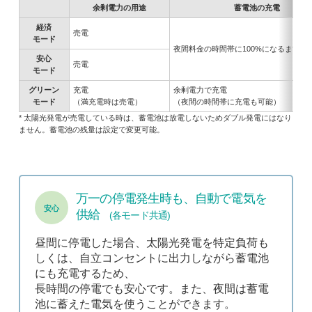
余剰電力の用途
蓄電池の充電
経済
売電
モード
夜間料金の時間帯に100%になるまで充
安心
売電
モード
グリーン
充電
余剰電力で充電
モード
（満充電時は売電）
（夜間の時間帯に充電も可能）
* 太陽光発電が売電している時は、蓄電池は放電しないためダブル発電にはなり
ません。蓄電池の残量は設定で変更可能。
万一の停電発生時も、自動で電気を
安心
供給
(各モード共通)
昼間に停電した場合、太陽光発電を特定負荷も
しくは、自立コンセントに出力しながら蓄電池
にも充電するため、
長時間の停電でも安心です。また、夜間は蓄電
池に蓄えた電気を使うことができます。