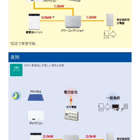
*設定で変更可能。
夜間
日中に蓄電池に充電した電気を放電
自動
モード