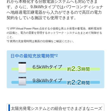
れから本格化する分散電源システムへも対応できま
す。さらに、9.8kWhタイプではパワーコンディショナ
へ地絡過電圧継電器から入力ができるので高圧の電力
契約をしている施設でも使用できます。
*1 VPP:Virtual Power Plant 点在する小規模な再エネ発電や蓄電池、燃料電池等
の設備と、電力の需要を管理するネットワーク・システムをまとめて制御する
こと。
*2 夜間の充放電時間は裏面の仕様欄をご確認ください。
太陽光発電システムとの組合せでさまざまなニーズ